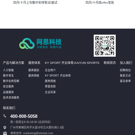
四月/十月上旬集中安排笔试/面试
四月/十月底offer发放
产品与解决方案
服务体系
KY SPORT 开云体育-KAIYUN SPORTS
新闻资讯
加入我们
人工智能
服务级别
企业简介
招聘岗位
数字孪生
服务网络
KY SPORT 开云体育
联系方式
数字化转型解
服务网络
留言表单
安全服务
荣誉资质
运维服务
企业风采
技术咨询服务
联系我们
400-808-5058
周一到周五9:30-18:00 (北京时间）
广州市黄埔区科学大道18号芯大厦B2栋1-2层
商务合作: marketing@retrotal.com