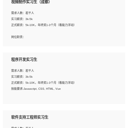
视频制作实习生（成都）
告，设计项目文件管理和资料库维护；
4、 创新设计表现形式，优化流程、提高设计工作效率；
需求人数：若干人
5、 设计内容包括但不限于：展厅/博物馆/展馆的规划与空间设计，人机界面设计，
实习薪资：3k-5k
标志及吉祥物设计，效果图后期处理等。
正式薪资：5k-10K，年终奖1-3个月（看能力浮动）
岗位要求：
岗位职责：
1、艺术设计类相关专业；
1、各类企业宣传片视频的剪辑和片头片尾包装；
2、热爱展览展示设计工作，熟悉行业动向，设计专业知识和产品专业知识；
2、广告片的后期剪辑与整体特效合成；
3、具有良好的人际沟通、准确判断客户需求并执行的能力、较强的团队合作能力和
3、特效及动画制作并了解后期合成软件。
服务意识。
程序开发实习生
岗位要求：
需求人数：若干人
1、热爱影视，责任心强，有强烈的兴趣和后期制作的主观能动性；
实习薪资：3k-5k
2、熟练使用After Effect、Photo Shop、熟练掌握视频剪辑和特效包装软件；
正式薪资：5k-10K，年终奖1-3个月（看能力浮动）
3、能对影片后期进行整体调色控制，具备一定审美感；
技能要求:Javascript, CSS, HTML, Vue
4、在剪辑上会思考，有一定编导思维；
5、踏实， 勤奋，愿意在工作中不断学习，提高自我；
工作职责：
6、能与同事友好相处。
1. 负责公司的前端项目的开发;
2. 负责公司已有项目的维护及迭代;
软件支持工程师实习生
工作要求: