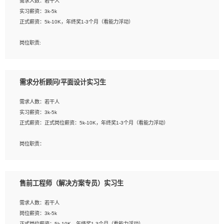
需求人数：若干人
1. 熟悉 Javascript, CSS, HTML, Vue, Git;
实习薪资：3k-5k
2. 熟悉前端常用框架, 能独立完成设计给予的 UI 效果;
正式薪资：5k-10K，年终奖1-3个月（看能力浮动）
3. 有良好的代码习惯, 低级错误出现频率低;
4. 具备优秀的沟通和协调能力，能承受比较大的工作压力;
岗位职责:
5. 自我驱动力强, 能自主学习新知识新技术, 并具有较强的自学能力;
1. 为企业客户提供软件技术服务。包括安装、升级、配置、调优、故障诊断等工
6. 了解前端设计及后端开发, 可快速和同事对接工作;
作；
7. 了解或熟悉 WebGL 及相关框架优先。
2. 在此基础上，并能为客户提供客户化技术支持方案，提升软件使用效率与价值。
需求分析顾问/平面设计实习生
任职要求:
需求人数：若干人
1. 计算机专业相关背景；
实习薪资：3k-5k
2. 自我学习和动手能力强，对操作系统、数据库有一定基础和兴趣；
正式薪资：正式岗位薪资：5k-10K，年终奖1-3个月（看能力浮动）
3.沟通能力强、有基础客户服务意识。
岗位职责：
1、 沟通客户需求，分析其实施的可行性，辅助项目经理完成展示策划、设计；
2、 把握设计时间节点，控制设计进度，完成展示设计任务；
3、配合平面设计师完成项目最终的整体汇报方案；参与项目例会，项目完工总结报
售前工程师（解决方案专员）实习生
告，设计项目文件管理和资料库维护；
4、 创新设计表现形式，优化流程、提高设计工作效率；
需求人数：若干人
5、 设计内容包括但不限于：展厅/博物馆/展馆的规划与空间设计，人机界面设计，
岗位薪资：3k-5k
标志及吉祥物设计，效果图后期处理等。
正式岗位薪资：5k-10K，年终奖1-3个月（看能力浮动）