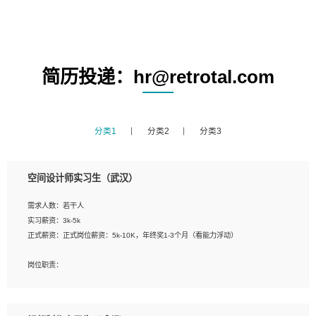
简历投递：hr@retrotal.com
分类1
分类2
分类3
空间设计师实习生（武汉）
需求人数：若干人
实习薪资：3k-5k
正式薪资：正式岗位薪资：5k-10K，年终奖1-3个月（看能力浮动）
岗位职责：
1、 沟通客户需求，分析其实施的可行性，辅助项目经理完成展示策划、设计；
2、 把握设计时间节点，控制设计进度，完成展示设计任务；
3、配合平面设计师完成项目最终的整体汇报方案；参与项目例会，项目完工总结报