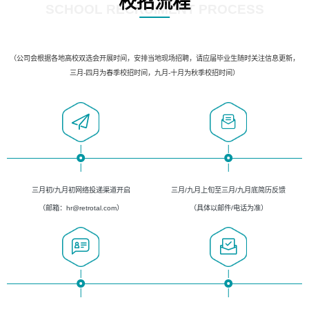
校招流程
SCHOOL RECRUIMENT PROCESS
（公司会根据各地高校双选会开展时间，安排当地现场招聘，请应届毕业生随时关注信息更新，
三月-四月为春季校招时间，九月-十月为秋季校招时间）
三月初/九月初网络投递渠道开启
三月/九月上旬至三月/九月底简历反馈
（邮箱：hr@retrotal.com）
（具体以邮件/电话为准）