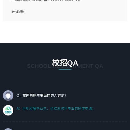
岗位要求：
岗位职责：
1、艺术设计类相关专业；（其中需求分析顾问不限专业）
1、完成主要工作：项目解决方案策划与编写，项目投标方案编写、项目申报方案编
2、热爱展览展示设计工作，熟悉行业动向，设计专业知识和产品专业知识；
写；
3、具有良好的人际沟通、准确判断客户需求并执行的能力、较强的团队合作能力和
2、人才队伍建设：完善SPL人才沉淀，积聚力量，为公司各省项目打单提供全面支
服务意识。
撑。
任职要求：
1. 熟悉 Javascript, CSS, HTML, Vue, Git;
校招QA
2. 熟悉 前端常用框架, 能独立完成设计给予的 UI 效果;
SCHOOL RECRUITMENT QA
3. 有良好的代码习惯, 低级错误出现频率低;
4. 具备优秀的沟通和协调能力，能承受比较大的工作压力;
5. 自我驱动力强, 能自主学习新知识新技术, 并具有较强的自学能力;
6. 了解前端设计及后端开发, 可快速和同事对接工作;
7. 了解或熟悉 WebGL 及相关框架优先。
Q：校园招聘主要面向的人群是？
（岗位人员专职于行业应用解决方案、项目申报方案、投标方案的策划编写）
A：当年应届毕业生，也欢迎次年毕业的同学申请；