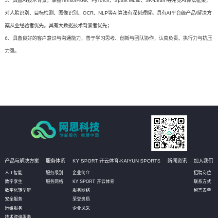
5、具备AI技术背景，掌握TensorFlow、PyTorch、Spark MLlib、SK-Learn等常见AI算法框架，
对人脸识别、目标检测、图像识别、OCR、NLP等AI算法有深刻理解。具有AI平台级产品/解决方
案从业经验者优先。具有大数据技术背景者优先；
6、具备良好的客户意识与沟通能力，善于学习思考、创新与团队协作，认真负责、执行力与抗压
力强。
产品与解决方案
服务体系
KY SPORT 开云体育-KAIYUN SPORTS
新闻资讯
加入我们
人工智能
服务级别
企业简介
招聘岗位
数字孪生
服务网络
KY SPORT 开云体育
联系方式
数字化转型解
服务网络
留言表单
安全服务
荣誉资质
运维服务
企业风采
技术咨询服务