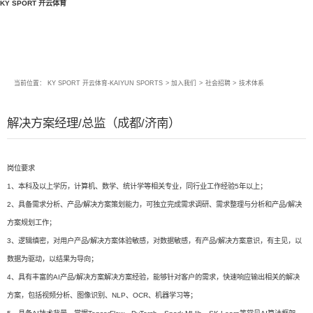
KY SPORT 开云体育
当前位置：
KY SPORT 开云体育-KAIYUN SPORTS
>
加入我们
>
社会招聘
>
技术体系
解决方案经理/总监（成都/济南）
岗位要求
1、本科及以上学历，计算机、数学、统计学等相关专业，同行业工作经验5年以上；
2、具备需求分析、产品/解决方案策划能力，可独立完成需求调研、需求整理与分析和产品/解决
方案规划工作；
3、逻辑缜密，对用户产品/解决方案体验敏感，对数据敏感，有产品/解决方案意识，有主见，以
数据为驱动，以结果为导向；
4、具有丰富的AI产品/解决方案解决方案经验，能够针对客户的需求，快速响应输出相关的解决
方案，包括视频分析、图像识别、NLP、OCR、机器学习等；