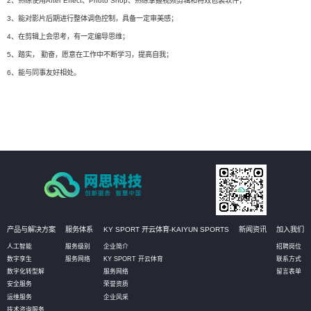
2、熟练使用After Effect、Photo Shop、熟练掌握视频剪辑和特效包装软件；
3、能对影片后期进行整体调色控制，具备一定审美感；
4、在剪辑上会思考，有一定编导思维；
5、踏实， 勤奋，愿意在工作中不断学习，提高自我；
6、能与同事友好相处。
产品与解决方案
服务体系
KY SPORT 开云体育-KAIYUN SPORTS
新闻资讯
加入我们
人工智能
服务级别
企业简介
招聘岗位
数字孪生
服务网络
KY SPORT 开云体育
联系方式
数字化转型解
服务网络
留言表单
安全服务
荣誉资质
运维服务
企业风采
技术咨询服务