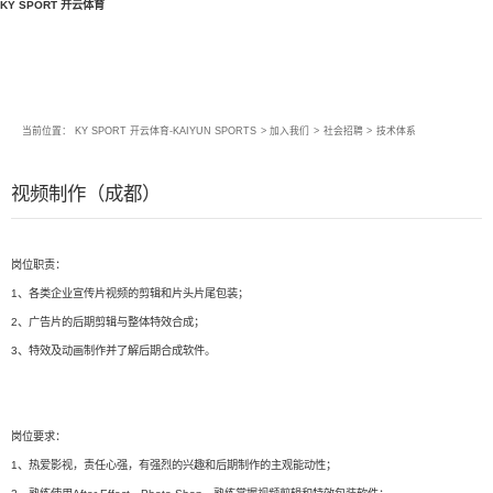
KY SPORT 开云体育
当前位置：
KY SPORT 开云体育-KAIYUN SPORTS
>
加入我们
>
社会招聘
>
技术体系
视频制作（成都）
岗位职责：
1、各类企业宣传片视频的剪辑和片头片尾包装；
2、广告片的后期剪辑与整体特效合成；
3、特效及动画制作并了解后期合成软件。
岗位要求：
1、热爱影视，责任心强，有强烈的兴趣和后期制作的主观能动性；